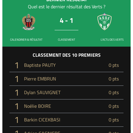
Quel est le dernier résultat des Verts ?
4 - 1
CALENDRIER & RÉSULTAT
CLASSEMENT
L'ACTU DES VERTS
CLASSEMENT DES 10 PREMIERS
1
Baptiste PAUTY
0 pts
1
Pierre EMBRUN
0 pts
1
Dylan SAUVIGNET
0 pts
1
Noélie BOIRE
0 pts
1
Barkin CICEKBASI
0 pts