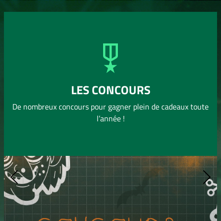
1
Adrien GAGNIERE
0 pts
1
Laly MOULARD
0 pts
1
Gabriel GARNIER
0 pts
1
Lana OLAGNON
0 pts
1
LES CONCOURS
Uribes RENAUD
0 pts
De nombreux concours pour gagner plein de cadeaux toute
l’année !