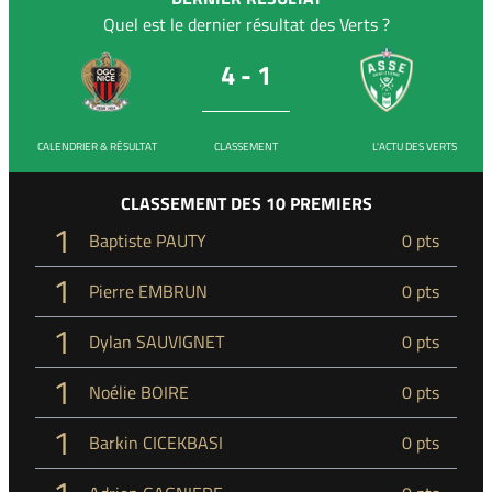
Quel est le dernier résultat des Verts ?
4 - 1
CALENDRIER & RÉSULTAT
CLASSEMENT
L'ACTU DES VERTS
CLASSEMENT DES 10 PREMIERS
1
Baptiste PAUTY
0 pts
1
Pierre EMBRUN
0 pts
1
Dylan SAUVIGNET
0 pts
1
Noélie BOIRE
0 pts
1
Barkin CICEKBASI
0 pts