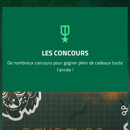
1
Adrien GAGNIERE
0 pts
1
Laly MOULARD
0 pts
1
Gabriel GARNIER
0 pts
1
Lana OLAGNON
0 pts
1
LES CONCOURS
Uribes RENAUD
0 pts
De nombreux concours pour gagner plein de cadeaux toute
l’année !