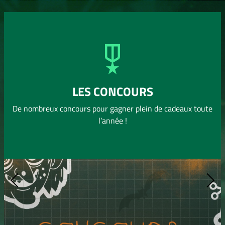
1
Adrien GAGNIERE
0 pts
1
Laly MOULARD
0 pts
1
Gabriel GARNIER
0 pts
1
Lana OLAGNON
0 pts
1
LES CONCOURS
Uribes RENAUD
0 pts
De nombreux concours pour gagner plein de cadeaux toute
l’année !