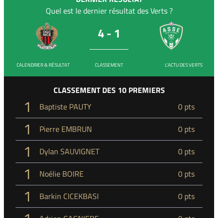
Quel est le dernier résultat des Verts ?
4 - 1
CALENDRIER & RÉSULTAT
CLASSEMENT
L'ACTU DES VERTS
CLASSEMENT DES 10 PREMIERS
1
Baptiste PAUTY
0 pts
1
Pierre EMBRUN
0 pts
1
Dylan SAUVIGNET
0 pts
1
Noélie BOIRE
0 pts
1
Barkin CICEKBASI
0 pts