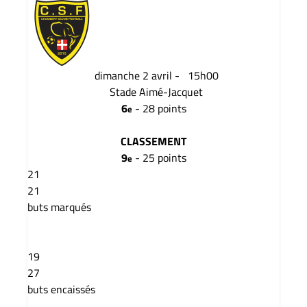
dimanche 2 avril -
15h00
Stade Aimé-Jacquet
6
-
28 points
e
CLASSEMENT
9
-
25 points
e
21
21
buts marqués
19
27
buts encaissés