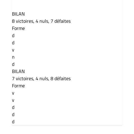
BILAN
8 victoires, 4 nuls, 7 défaites
Forme
d
d
v
n
d
BILAN
7 victoires, 4 nuls, 8 défaites
Forme
v
v
d
d
d