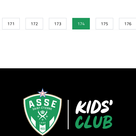
171
172
173
174
175
176