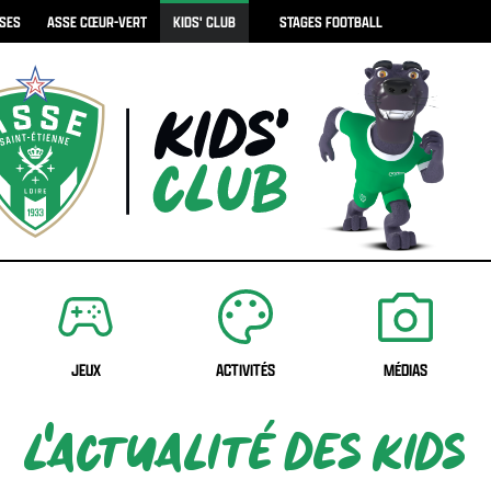
ISES
ASSE CŒUR-VERT
KIDS' CLUB
STAGES FOOTBALL
JEUX
ACTIVITÉS
MÉDIAS
L'ACTUALITÉ DES KIDS