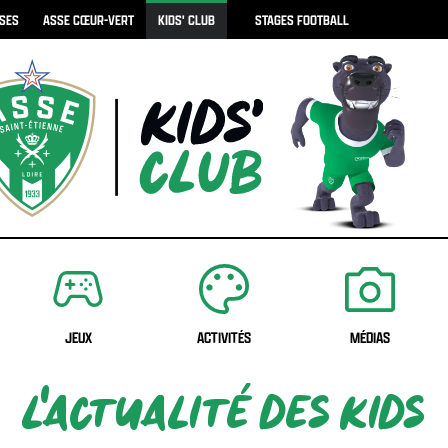
ISES
ASSE CŒUR-VERT
KIDS' CLUB
STAGES FOOTBALL
JEUX
ACTIVITÉS
MÉDIAS
L'ACTUALITÉ DES KIDS