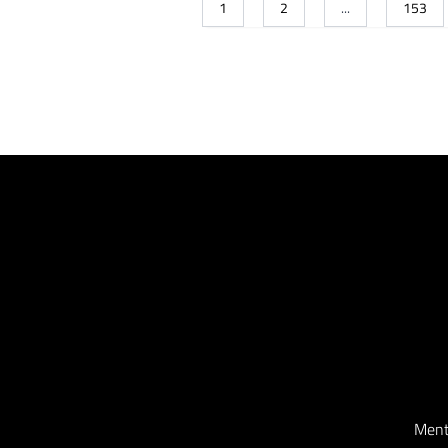
1
2
...
153
Ment