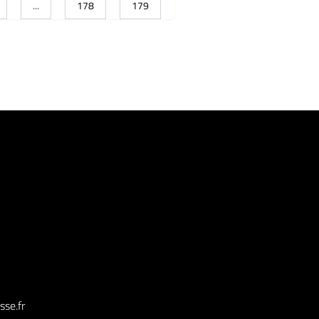
...
178
179
sse.fr