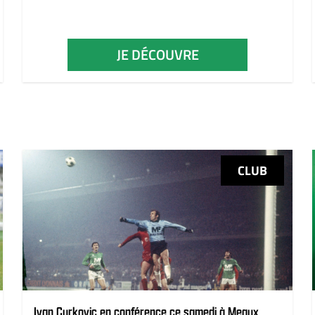
JE DÉCOUVRE
CLUB
Ivan Curkovic en conférence ce samedi à Meaux