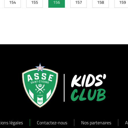
154
155
156
157
158
159
ions légales
Contactez-nous
Nos partenaires
A