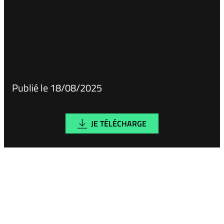
Publié le 18/08/2025
JE TÉLÉCHARGE
Cahier de jeux été 2026
DERNIERS CAHIERS DE JEUX
JE DÉCOUVRE