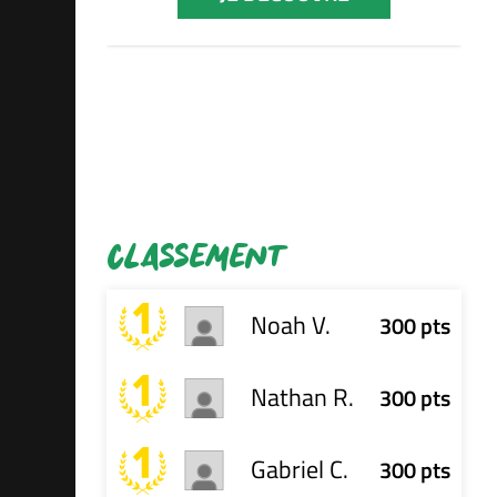
ormation
CLASSEMENT
Noah V.
300 pts
Nathan R.
300 pts
Gabriel C.
300 pts