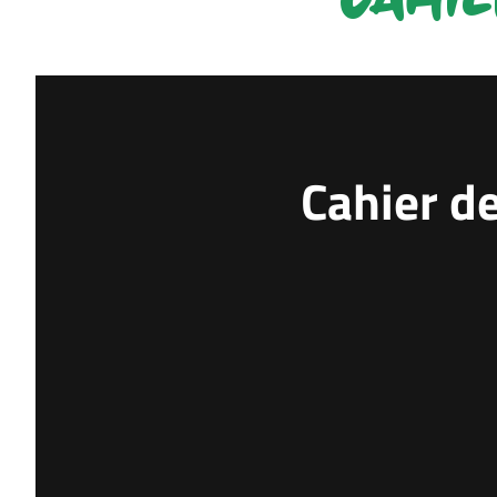
Cahier d
Les Verts sur le 
européen U21 de 
Finalistes l’anné
ont à nouveau b
européen U21 d