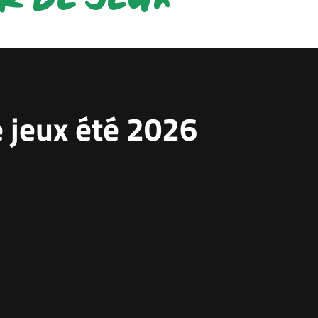
GROUPE RÉSERVE
FORMA
e jeux été 2026
podium du Tournoi
La Génération Verte brille sur les
Ploufragan
l'école
e dernière, les Verts
Au terme d’une année scolair
rillé au Tournoi
marquée par le passage des 
e Ploufragan, qui
du Baccalauréat et Brevet, 26