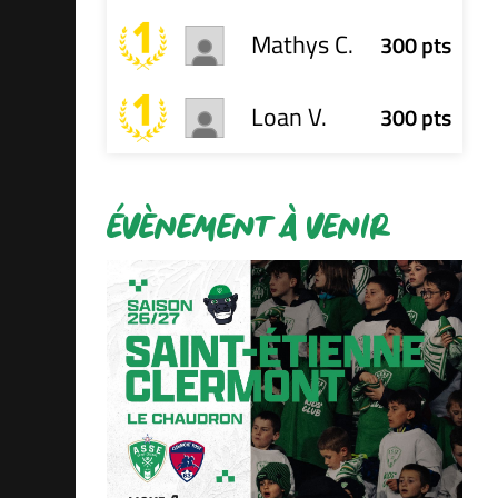
Mathys C.
300 pts
Loan V.
300 pts
ÉVÈNEMENT À VENIR