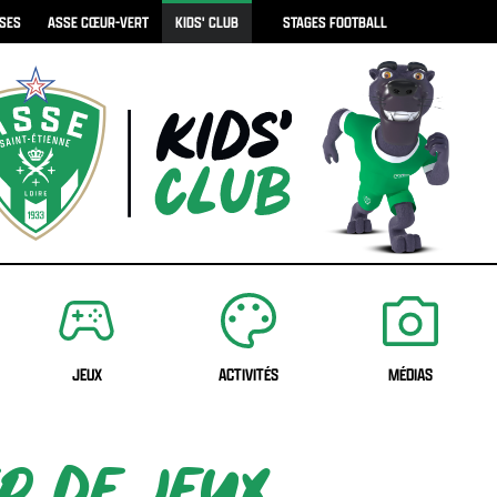
ISES
ASSE CŒUR-VERT
KIDS' CLUB
STAGES FOOTBALL
JEUX
ACTIVITÉS
MÉDIAS
R DE JEUX