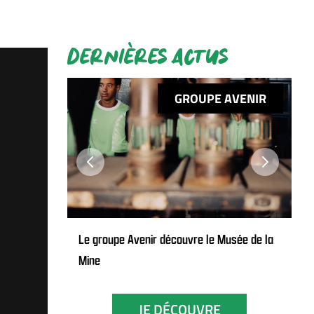
DERNIÈRES ACTUS
TION
GROUPE AVENIR
Next
Next
 bancs de
Le groupe Avenir découvre le Musée de la
Mine
e
examens
JE DÉCOUVRE