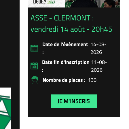
ASSE - CLERMONT :
vendredi 14 août - 20h45
Date de l'évènement
14-08-
:
2026
Date fin d'inscription
11-08-
:
2026
Nombre de places :
130
JE M'INSCRIS