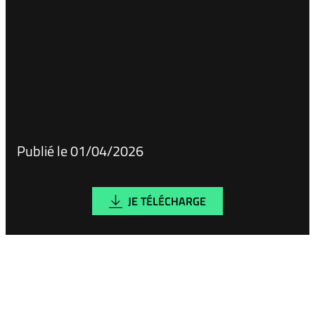
Publié le 01/04/2026
JE TÉLÉCHARGE
Cahier de jeux été 2026
DERNIERS CAHIERS DE JEUX