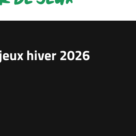
FORMATION
NATIO
 jeux hiver 2026
e brille sur les bancs de
Les Verts connaissent leurs futur
adversaires
année scolaire
Désormais pensionnaires de N
 passage des examens
2, à la suite de la création de l
 et Brevet, 26
3, les Verts de Sylvain Gibert