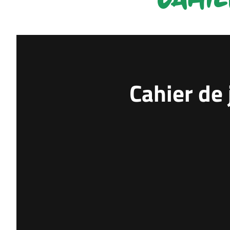
Cahier de
La Génération Vert
l'école
Au terme d’une 
marquée par le
du Baccalauréat