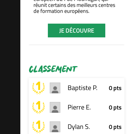
 pour
réunit certains des meilleurs centres
de formation européens.
JE DÉCOUVRE
CLASSEMENT
Baptiste P.
0 pts
Pierre E.
0 pts
Dylan S.
0 pts