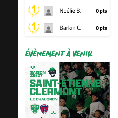
Noélie B.
0 pts
Barkin C.
0 pts
ÉVÈNEMENT À VENIR