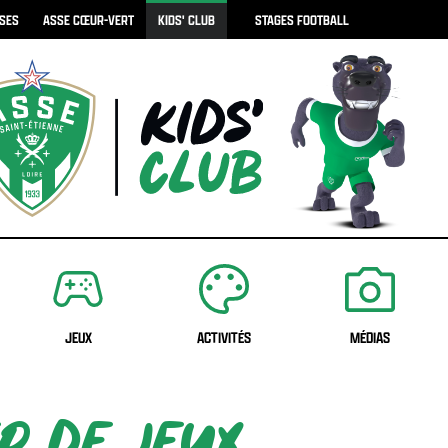
ISES
ASSE CŒUR-VERT
KIDS' CLUB
STAGES FOOTBALL
JEUX
ACTIVITÉS
MÉDIAS
R DE JEUX