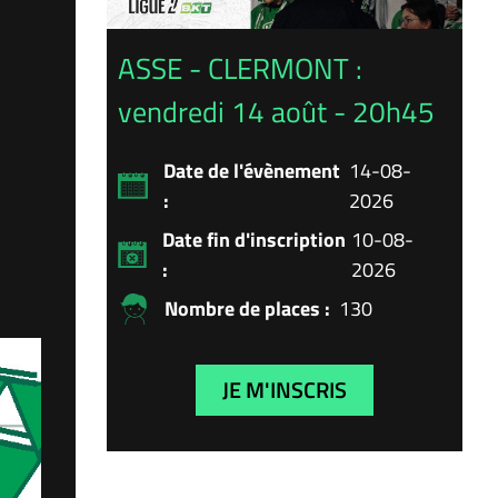
ASSE - CLERMONT :
vendredi 14 août - 20h45
Date de l'évènement
14-08-
:
2026
Date fin d'inscription
10-08-
:
2026
Nombre de places :
130
JE M'INSCRIS