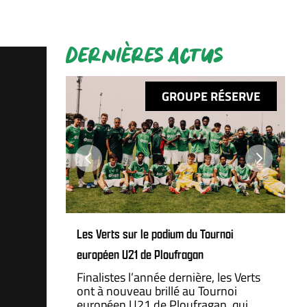
DERNIÈRES ACTUS
NAL 2
GROUPE RÉSERVE
Next
Next
s
Les Verts sur le podium du Tournoi
européen U21 de Ploufragan
ational
Finalistes l’année dernière, les Verts
a Ligue
ont à nouveau brillé au Tournoi
européen U21 de Ploufragan, qui